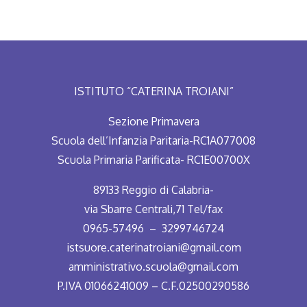
articoli
ISTITUTO “CATERINA TROIANI”
Sezione Primavera
Scuola dell’Infanzia Paritaria-RC1A077008
Scuola Primaria Parificata- RC1E00700X
89133 Reggio di Calabria-
via Sbarre Centrali,71 Tel/fax
0965-57496 – 3299746724
istsuore.caterinatroiani@gmail.com
amministrativo.scuola@gmail.com
P.IVA 01066241009 – C.F.02500290586