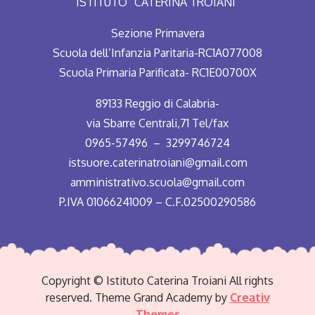
ISTITUTO “CATERINA TROIANI”
Sezione Primavera
Scuola dell’Infanzia Paritaria-RC1A077008
Scuola Primaria Parificata- RC1E00700X
89133 Reggio di Calabria-
via Sbarre Centrali,71 Tel/fax
0965-57496 – 3299746724
istsuore.caterinatroiani@gmail.com
amministrativo.scuola@gmail.com
P.IVA 01066241009 – C.F.02500290586
Copyright © Istituto Caterina Troiani All rights
reserved. Theme Grand Academy by
Creativ
Themes