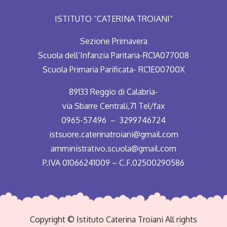
ISTITUTO “CATERINA TROIANI”
Sezione Primavera
Scuola dell’Infanzia Paritaria-RC1A077008
Scuola Primaria Parificata- RC1E00700X
89133 Reggio di Calabria-
via Sbarre Centrali,71 Tel/fax
0965-57496 – 3299746724
istsuore.caterinatroiani@gmail.com
amministrativo.scuola@gmail.com
P.IVA 01066241009 – C.F.02500290586
Copyright © Istituto Caterina Troiani All rights