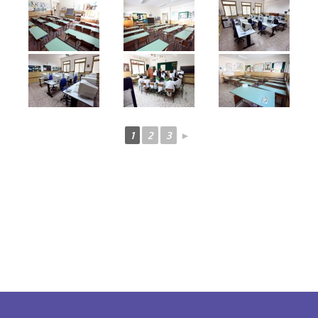
1
2
3
►