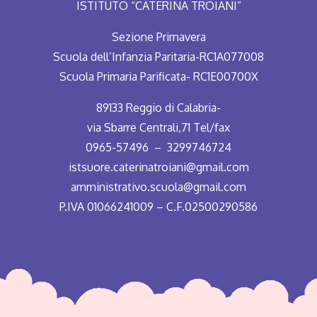
ISTITUTO “CATERINA TROIANI”
Sezione Primavera
Scuola dell’Infanzia Paritaria-RC1A077008
Scuola Primaria Parificata- RC1E00700X
89133 Reggio di Calabria-
via Sbarre Centrali,71 Tel/fax
0965-57496 – 3299746724
istsuore.caterinatroiani@gmail.com
amministrativo.scuola@gmail.com
P.IVA 01066241009 – C.F.02500290586