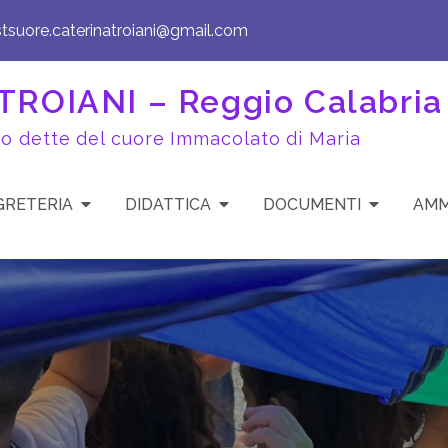
stsuore.caterinatroiani@gmail.com
ROIANI – Reggio Calabria
to dette del cuore Immacolato di Maria
GRETERIA
DIDATTICA
DOCUMENTI
AMM