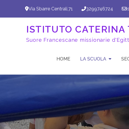
Skip
Via Sbarre Centrali,71
3299746724
i
to
content
ISTITUTO CATERINA T
Suore Francescane missionarie d'Egit
HOME
LA SCUOLA
SE