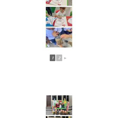
1
2
►