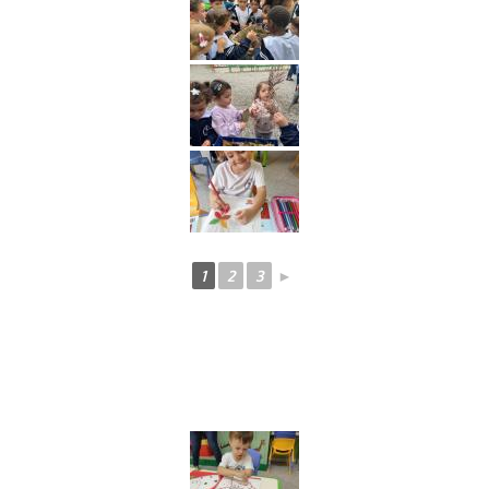
1
2
3
►