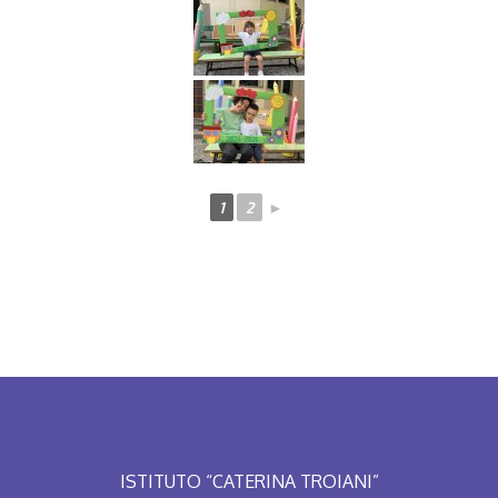
1
2
►
ISTITUTO “CATERINA TROIANI”