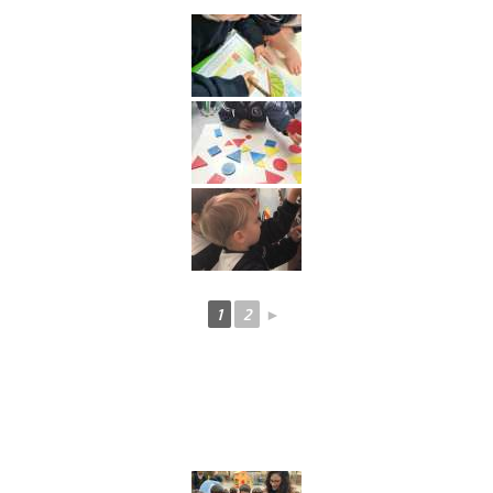
1
2
►