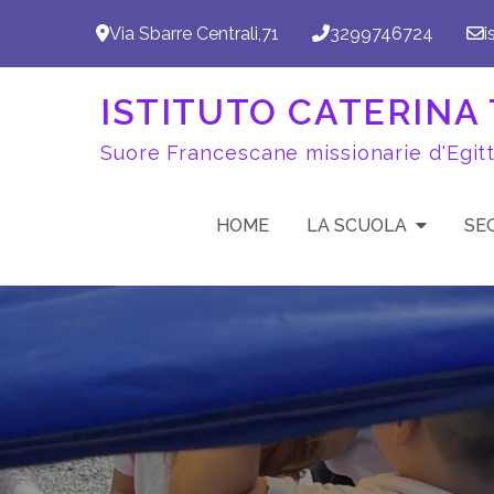
Skip
Via Sbarre Centrali,71
3299746724
i
to
content
ISTITUTO CATERINA T
Suore Francescane missionarie d'Egit
HOME
LA SCUOLA
SE