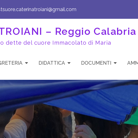
stsuore.caterinatroiani@gmail.com
ROIANI – Reggio Calabria
to dette del cuore Immacolato di Maria
GRETERIA
DIDATTICA
DOCUMENTI
AMM