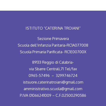
ISTITUTO “CATERINA TROIANI”
Sezione Primavera
Scuola dell’Infanzia Paritaria-RC1A077008
Scuola Primaria Parificata- RC1E00700X
89133 Reggio di Calabria-
via Sbarre Centrali,71 Tel/fax
0965-57496 – 3299746724
istsuore.caterinatroiani@gmail.com
amministrativo.scuola@gmail.com
P.IVA 01066241009 – C.F.02500290586