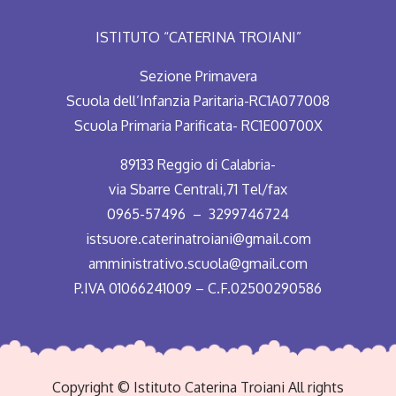
ISTITUTO “CATERINA TROIANI”
Sezione Primavera
Scuola dell’Infanzia Paritaria-RC1A077008
Scuola Primaria Parificata- RC1E00700X
89133 Reggio di Calabria-
via Sbarre Centrali,71 Tel/fax
0965-57496 – 3299746724
istsuore.caterinatroiani@gmail.com
amministrativo.scuola@gmail.com
P.IVA 01066241009 – C.F.02500290586
Copyright © Istituto Caterina Troiani All rights