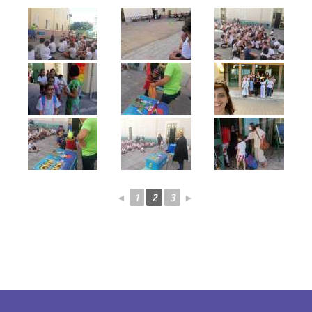
◄
1
2
3
►