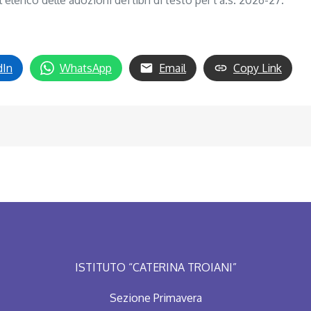
lenco delle adozioni dei libri di testo per l’a.s. 2026-27.
dIn
WhatsApp
Email
Copy Link
ISTITUTO “CATERINA TROIANI”
Sezione Primavera