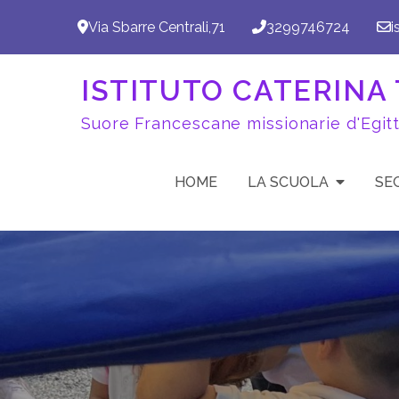
Skip
Via Sbarre Centrali,71
3299746724
i
to
content
ISTITUTO CATERINA T
Suore Francescane missionarie d'Egit
HOME
LA SCUOLA
SE