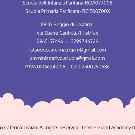
Scuola dell’Infanzia Paritaria-RC1A077008
Scuola Primaria Parificata- RC1E00700X
89133 Reggio di Calabria-
via Sbarre Centrali,71 Tel/fax
0965-57496 – 3299746724
istsuore.caterinatroiani@gmail.com
amministrativo.scuola@gmail.com
P.IVA 01066241009 – C.F.02500290586
to Caterina Troiani All rights reserved. Theme Grand Academy 