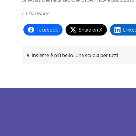
Si avvisa che nella sezione DIDATTICA è pubblicato l’e
La Direzione
Facebook
Share on X
Linke
Navigazione
Insieme è più bello. Una scuola per tutti
articoli