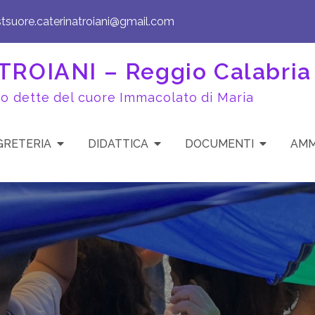
stsuore.caterinatroiani@gmail.com
ROIANI – Reggio Calabria
to dette del cuore Immacolato di Maria
GRETERIA
DIDATTICA
DOCUMENTI
AMM