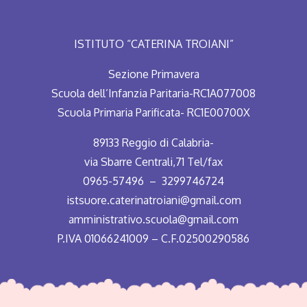
ISTITUTO “CATERINA TROIANI”
Sezione Primavera
Scuola dell’Infanzia Paritaria-RC1A077008
Scuola Primaria Parificata- RC1E00700X
89133 Reggio di Calabria-
via Sbarre Centrali,71 Tel/fax
0965-57496 – 3299746724
istsuore.caterinatroiani@gmail.com
amministrativo.scuola@gmail.com
P.IVA 01066241009 – C.F.02500290586