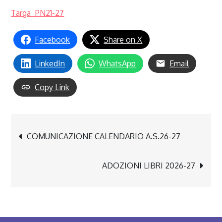
Targa_PN21-27
Facebook
Share on X
LinkedIn
WhatsApp
Email
Copy Link
Navigazione
COMUNICAZIONE CALENDARIO A.S.26-27
articoli
ADOZIONI LIBRI 2026-27