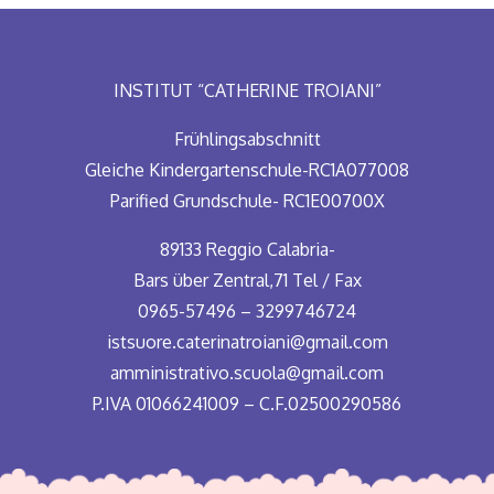
INSTITUT “CATHERINE TROIANI”
Frühlingsabschnitt
Gleiche Kindergartenschule-RC1A077008
Parified Grundschule- RC1E00700X
89133 Reggio Calabria-
Bars über Zentral,71 Tel / Fax
0965-57496 – 3299746724
istsuore.caterinatroiani@gmail.com
amministrativo.scuola@gmail.com
P.IVA 01066241009 – C.F.02500290586