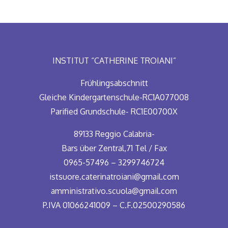
INSTITUT “CATHERINE TROIANI”
Frühlingsabschnitt
Gleiche Kindergartenschule-RC1A077008
Parified Grundschule- RC1E00700X
89133 Reggio Calabria-
Bars über Zentral,71 Tel / Fax
0965-57496 – 3299746724
istsuore.caterinatroiani@gmail.com
amministrativo.scuola@gmail.com
P.IVA 01066241009 – C.F.02500290586