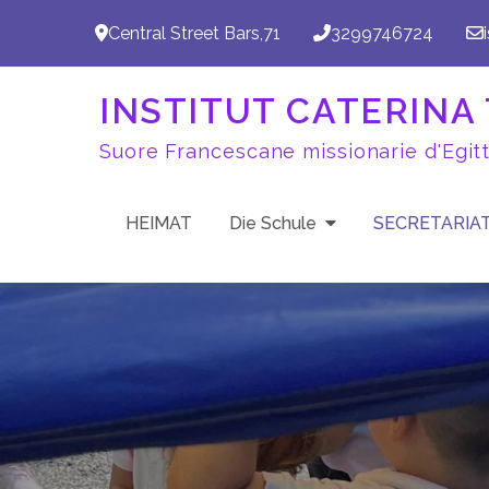
Zum
Central Street Bars,71
3299746724
Inhalt
springen
INSTITUT CATERINA T
Suore Francescane missionarie d'Egit
HEIMAT
Die Schule
SECRETARIA