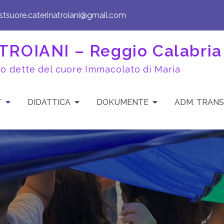
istsuore.caterinatroiani@gmail.com
ROIANI – Reggio Calabria
to dette del cuore Immacolato di Maria
T
DIDATTICA
DOKUMENTE
ADM. TRAN