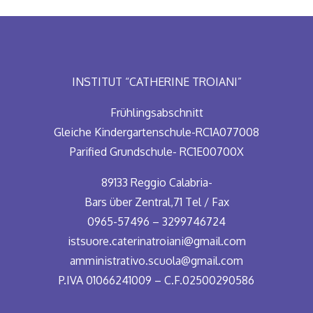
INSTITUT “CATHERINE TROIANI”
Frühlingsabschnitt
Gleiche Kindergartenschule-RC1A077008
Parified Grundschule- RC1E00700X
89133 Reggio Calabria-
Bars über Zentral,71 Tel / Fax
0965-57496 – 3299746724
istsuore.caterinatroiani@gmail.com
amministrativo.scuola@gmail.com
P.IVA 01066241009 – C.F.02500290586