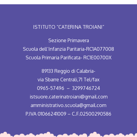
ISTITUTO “CATERINA TROIANI”
Sezione Primavera
Scuola dell’Infanzia Paritaria-RC1A077008
Scuola Primaria Parificata- RC1E00700X
89133 Reggio di Calabria-
via Sbarre Centrali,71 Tel/fax
0965-57496 – 3299746724
istsuore.caterinatroiani@gmail.com
amministrativo.scuola@gmail.com
P.IVA 01066241009 – C.F.02500290586