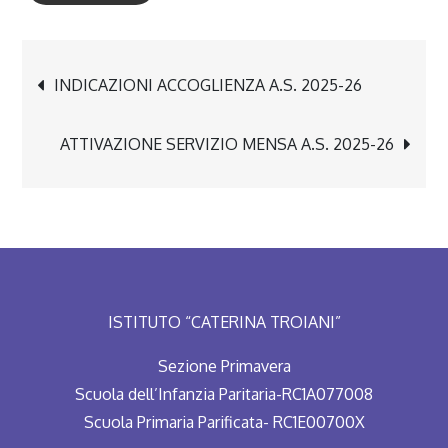
Navigazione
INDICAZIONI ACCOGLIENZA A.S. 2025-26
articoli
ATTIVAZIONE SERVIZIO MENSA A.S. 2025-26
ISTITUTO “CATERINA TROIANI”
Sezione Primavera
Scuola dell’Infanzia Paritaria-RC1A077008
Scuola Primaria Parificata- RC1E00700X