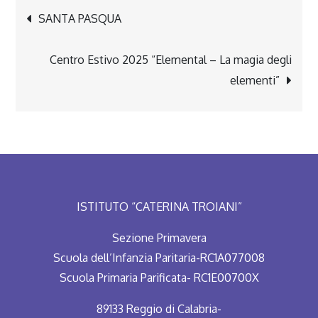
Navigazione
SANTA PASQUA
articoli
Centro Estivo 2025 “Elemental – La magia degli
elementi”
ISTITUTO “CATERINA TROIANI”
Sezione Primavera
Scuola dell’Infanzia Paritaria-RC1A077008
Scuola Primaria Parificata- RC1E00700X
89133 Reggio di Calabria-