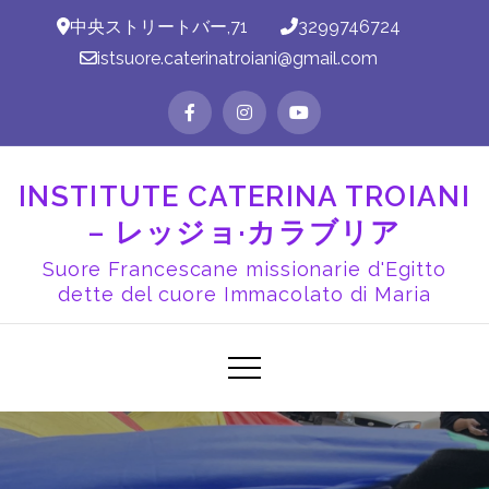
コ
中央ストリートバー,71
3299746724
ン
istsuore.caterinatroiani@gmail.com
テ
ン
ツ
に
INSTITUTE CATERINA TROIANI
ス
– レッジョ·カラブリア
キ
ッ
Suore Francescane missionarie d'Egitto
プ
dette del cuore Immacolato di Maria