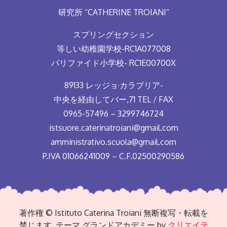
ビ
研究所 “CATHERINE TROIANI”
ゲ
スプリングセクション
等しい幼稚園学校-RC1A077008
ー
パリファイド小学校- RC1E00700X
シ
89133 レッジョ·カラブリア-
中央を経由してバー,71 TEL / FAX
ョ
0965-57496 – 3299746724
istsuore.caterinatroiani@gmail.com
ン
amministrativo.scuola@gmail.com
P.IVA 01066241009 – C.F.02500290586
著作権 © Istituto Caterina Troiani 無断複写・転載を
禁じます. テーマ グランドアカデミー by
クリエイテ