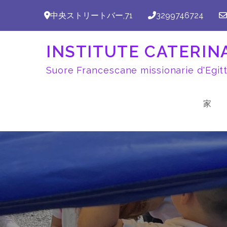
コ
中央ストリートバー,71
3299746724
ン
テ
INSTITUTE CATER
ン
ツ
Suore Francescane missionarie d'Egit
に
ス
家
キ
ッ
プ