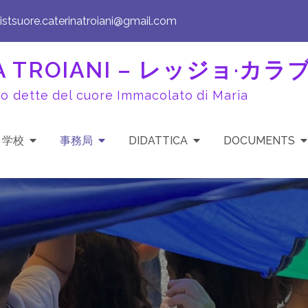
istsuore.caterinatroiani@gmail.com
INA TROIANI – レッジョ·カ
to dette del cuore Immacolato di Maria
学校
事務局
DIDATTICA
DOCUMENTS