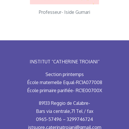
Professeur- Iside Gurnari
INSTITUT “CATHERINE TROIANI”
Section printemps
École maternelle Equal-RC1A077008
École primaire parifiée- RC1E00700X
89133 Reggio de Calabre-
Bars via centrale,71 Tel / fax
0965-57496 – 3299746724
istsuore.caterinatroiani@gmail.com