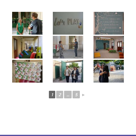
1
2
...
5
►