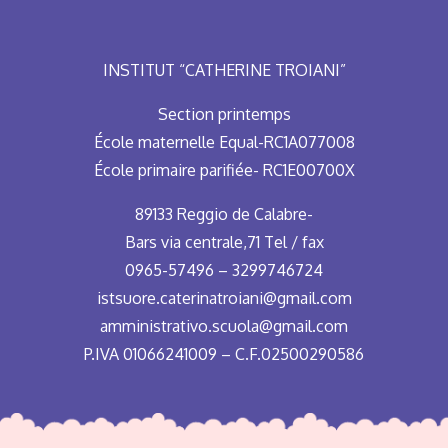
INSTITUT “CATHERINE TROIANI”
Section printemps
École maternelle Equal-RC1A077008
École primaire parifiée- RC1E00700X
89133 Reggio de Calabre-
Bars via centrale,71 Tel / fax
0965-57496 – 3299746724
istsuore.caterinatroiani@gmail.com
amministrativo.scuola@gmail.com
P.IVA 01066241009 – C.F.02500290586