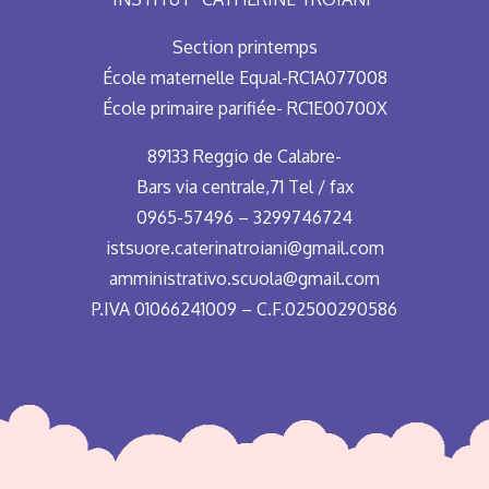
Section printemps
École maternelle Equal-RC1A077008
École primaire parifiée- RC1E00700X
89133 Reggio de Calabre-
Bars via centrale,71 Tel / fax
0965-57496 – 3299746724
istsuore.caterinatroiani@gmail.com
amministrativo.scuola@gmail.com
P.IVA 01066241009 – C.F.02500290586