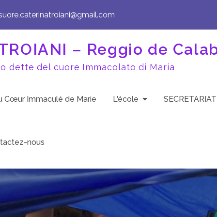
tsuore.caterinatroiani@gmail.com
ROIANI – Reggio de Cala
to dette del cuore Immacolato di Maria
du Cœur Immaculé de Marie
L'école
SECRETARIAT
tactez-nous