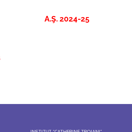
A.Ş. 2024-25
5
INSTITUT “CATHERINE TROIANI”