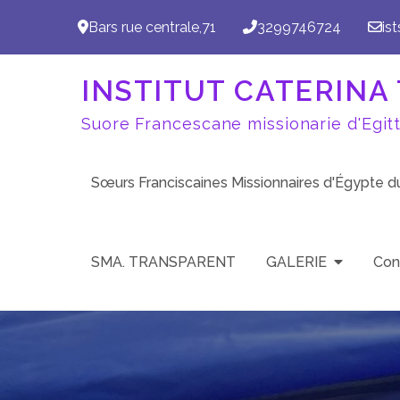
Aller
Bars rue centrale,71
3299746724
is
au
contenu
INSTITUT CATERINA T
Suore Francescane missionarie d'Egit
Sœurs Franciscaines Missionnaires d'Égypte 
SMA. TRANSPARENT
GALERIE
Con