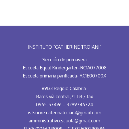
INSTITUTO “CATHERINE TROIANI”
Sección de primavera
Escuela Equal Kindergarten-RC1A077008
Escuela primaria parificada- RC1E00700X
89133 Reggio Calabria-
Bares vía central,71 Tel / fax
0965-57496 – 3299746724
istsuore.caterinatroiani@gmail.com
amministrativo.scuola@gmail.com
P.IVA 01066241009 – C.F.02500290586